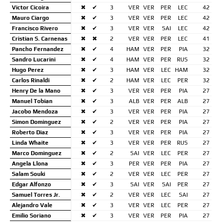
Victor Cicoira
✖
✔
3
VER
VER
PER
LEC
42
Mauro Ciargo
✖
✔
3
VER
VER
PER
LEC
42
Francisco Rivero
✖
✔
3
VER
VER
SAI
LEC
42
Cristian S. Carnenas
✖
✖
2
VER
VER
PER
LEC
41
Pancho Fernandez
✖
✔
4
HAM
VER
PER
PIA
32
Sandro Lucarini
✖
✔
4
HAM
VER
PER
RUS
32
Hugo Perez
✖
✔
3
HAM
VER
LEC
HAM
32
Carlos Rinaldi
✖
✔
2
HAM
VER
LEC
PER
32
Henry De la Mano
✖
✔
3
VER
VER
PER
PIA
27
Manuel Tobian
✖
✔
3
ALB
VER
PER
ALB
27
Jacobo Mendoza
✖
✔
3
VER
VER
PER
PIA
27
Simon Dominguez
✖
✔
2
VER
VER
PER
PIA
27
Roberto Diaz
✖
✔
3
VER
VER
PER
PIA
27
Linda Whaite
✖
✔
3
VER
VER
PER
RUS
27
Marco Dominguez
✖
✔
2
SAI
VER
LEC
PER
27
Angela Llona
✖
✔
3
PER
VER
PER
PIA
27
Salam Souki
✖
✔
2
VER
VER
LEC
PER
27
Edgar Alfonzo
✖
✔
3
SAI
VER
SAI
PER
27
Samuel Torres Jr.
✖
✔
2
VER
VER
LEC
SAI
27
Alejandro Vale
✖
✔
3
VER
VER
LEC
PER
27
Emilio Soriano
✖
✔
3
VER
VER
PER
PIA
27