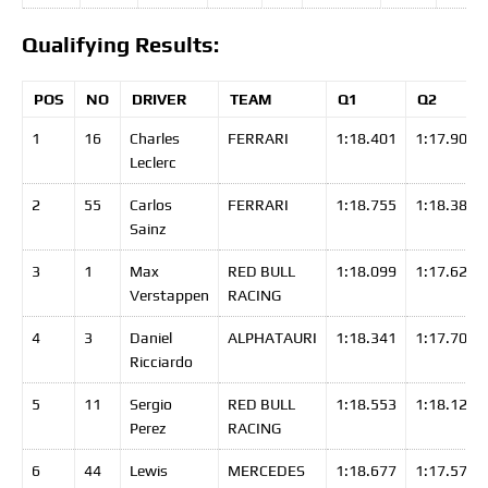
Qualifying Results:
POS
NO
DRIVER
TEAM
Q1
Q2
1
16
Charles
FERRARI
1:18.401
1:17.901
Leclerc
2
55
Carlos
FERRARI
1:18.755
1:18.382
Sainz
3
1
Max
RED BULL
1:18.099
1:17.625
Verstappen
RACING
4
3
Daniel
ALPHATAURI
1:18.341
1:17.706
Ricciardo
5
11
Sergio
RED BULL
1:18.553
1:18.124
Perez
RACING
6
44
Lewis
MERCEDES
1:18.677
1:17.571