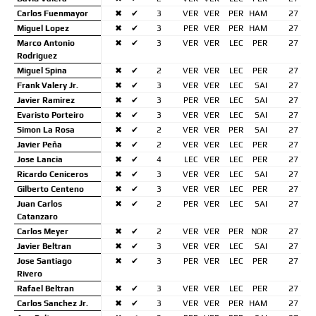
Carlos Fuenmayor
✖
✔
3
VER
VER
PER
HAM
27
Miguel Lopez
✖
✔
3
PER
VER
PER
HAM
27
Marco Antonio
✖
✔
3
VER
VER
LEC
PER
27
Rodriguez
Miguel Spina
✖
✔
2
VER
VER
LEC
PER
27
Frank Valery Jr.
✖
✔
3
VER
VER
LEC
SAI
27
Javier Ramirez
✖
✔
3
PER
VER
LEC
SAI
27
Evaristo Porteiro
✖
✔
3
VER
VER
LEC
SAI
27
Simon La Rosa
✖
✔
2
VER
VER
PER
SAI
27
Javier Peña
✖
✔
2
VER
VER
LEC
PER
27
Jose Lancia
✖
✔
4
LEC
VER
LEC
PER
27
Ricardo Ceniceros
✖
✔
3
VER
VER
LEC
SAI
27
Gilberto Centeno
✖
✔
3
VER
VER
LEC
PER
27
Juan Carlos
✖
✔
2
PER
VER
LEC
SAI
27
Catanzaro
Carlos Meyer
✖
✔
2
VER
VER
PER
NOR
27
Javier Beltran
✖
✔
3
VER
VER
LEC
SAI
27
Jose Santiago
✖
✔
3
PER
VER
LEC
PER
27
Rivero
Rafael Beltran
✖
✔
3
VER
VER
LEC
PER
27
Carlos Sanchez Jr.
✖
✔
3
VER
VER
PER
HAM
27