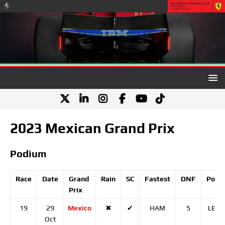
2023 Mexican Grand Prix
Podium
Race
Date
Grand
Rain
SC
Fastest
DNF
Pole
Prix
19
29
Mexico
✖
✔
HAM
5
LEC
Oct