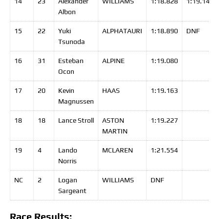
14
23
Alexander
WILLIAMS
1:18.828
1:19.147
Albon
15
22
Yuki
ALPHATAURI
1:18.890
DNF
Tsunoda
16
31
Esteban
ALPINE
1:19.080
Ocon
17
20
Kevin
HAAS
1:19.163
Magnussen
18
18
Lance
Stroll
ASTON
1:19.227
MARTIN
19
4
Lando
MCLAREN
1:21.554
Norris
NC
2
Logan
WILLIAMS
DNF
Sargeant
Race Results: