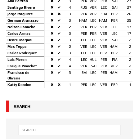
Ana Beltran
✖
✔
3
PER
VER
PER
SAI
27
Santiago Rivero
✖
✔
4
RUS
VER
LEC
SAI
27
jorge.izaguirre
✖
✖
3
VER
VER
SAI
PER
26
German Aranzazo
✖
✔
3
HAM
LEC
HAM
PER
25
Nelson Canache
✖
✔
2
VER
PER
VER
LEC
17
Carlos Armas
✖
✔
3
PER
PER
VER
LEC
17
Henrri Marjani
✖
✔
3
LEC
LEC
VER
SAI
2
Max Teppa
✖
✔
2
VER
LEC
VER
HAM
2
Carlos Rodriguez
✖
✔
3
LEC
LEC
DEV
PER
2
Luis Pieren
✖
✔
4
LEC
HUL
PER
PIA
2
Enrique Pinochet
✖
✔
4
VER
SAI
PER
VER
2
Francisco de
✖
✔
3
SAI
LEC
PER
HAM
2
Oliveira
Katty Rondon
✖
✖
1
PER
LEC
VER
PER
1
SEARCH