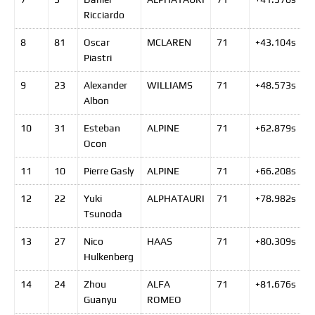
Ricciardo
8
81
Oscar
MCLAREN
71
+43.104
s
Piastri
9
23
Alexander
WILLIAMS
71
+48.573
s
Albon
10
31
Esteban
ALPINE
71
+62.879
s
Ocon
11
10
Pierre
Gasly
ALPINE
71
+66.208
s
12
22
Yuki
ALPHATAURI
71
+78.982
s
Tsunoda
13
27
Nico
HAAS
71
+80.309
s
Hulkenberg
14
24
Zhou
ALFA
71
+81.676
s
Guanyu
ROMEO