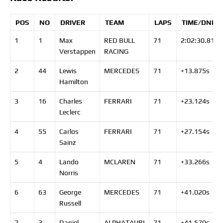
POS
NO
DRIVER
TEAM
LAPS
TIME/DNF
1
1
Max
RED BULL
71
2:02:30.814
Verstappen
RACING
2
44
Lewis
MERCEDES
71
+13.875
s
Hamilton
3
16
Charles
FERRARI
71
+23.124
s
Leclerc
4
55
Carlos
FERRARI
71
+27.154
s
Sainz
5
4
Lando
MCLAREN
71
+33.266
s
Norris
6
63
George
MERCEDES
71
+41.020
s
Russell
7
3
Daniel
ALPHATAURI
71
+41.570
s