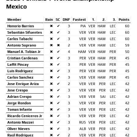
Mexico
Member
Rain
SC
DNF
Fastest
1.
2.
3.
Points
Honorio Barrios
✖
✔
3
PIA
VER
HAM
LEC
60
Sebastián Sifuentes
✖
✔
3
VER
VER
HAM
LEC
60
Carlos Tabachi
✖
✔
3
VER
VER
HAM
LEC
60
Antonio Soprano
✖
✖
2
VER
VER
HAM
LEC
59
Manuel A. Tobian Jr
✖
✔
4
HAM
VER
HAM
PER
50
Cristian Cardenas
✖
✔
3
PER
VER
HAM
PER
45
Laffit Pincay
✖
✔
3
PER
VER
HAM
PER
45
Luis Rodriguez
✖
✔
3
PER
VER
HAM
PER
45
Carlos Sanchez
✖
✔
3
VER
VER
HAM
PER
45
Jose Enrique Ariza
✖
✔
2
VER
VER
PER
LEC
42
Jose Crespo
✖
✔
3
VER
VER
PER
LEC
42
Adrian Crespo
✖
✔
3
VER
VER
SAI
LEC
42
Jorge Rondon
✖
✔
3
VER
VER
PER
LEC
42
Tomas Infante
✖
✔
3
VER
VER
PER
LEC
42
Ricardo Ceniceros Jr
✖
✔
3
VER
VER
PER
LEC
42
Antonio Mazzei
✖
✔
3
RUS
VER
PER
LEC
42
Oliver Nieves
✖
✔
3
ALB
VER
PER
LEC
42
Raúl Rodriguez
✖
✔
2
VER
VER
PER
LEC
42