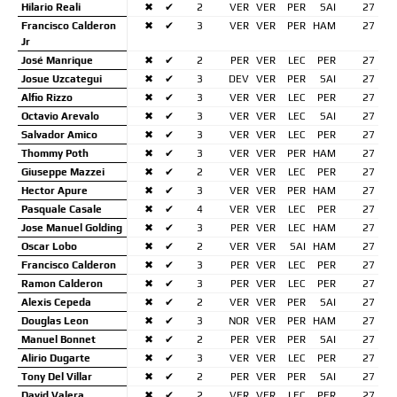
Hilario Reali
✖
✔
2
VER
VER
PER
SAI
27
Francisco Calderon
✖
✔
3
VER
VER
PER
HAM
27
Jr
José Manrique
✖
✔
2
PER
VER
LEC
PER
27
Josue Uzcategui
✖
✔
3
DEV
VER
PER
SAI
27
Alfio Rizzo
✖
✔
3
VER
VER
LEC
PER
27
Octavio Arevalo
✖
✔
3
VER
VER
LEC
SAI
27
Salvador Amico
✖
✔
3
VER
VER
LEC
PER
27
Thommy Poth
✖
✔
3
VER
VER
PER
HAM
27
Giuseppe Mazzei
✖
✔
2
VER
VER
LEC
PER
27
Hector Apure
✖
✔
3
VER
VER
PER
HAM
27
Pasquale Casale
✖
✔
4
VER
VER
LEC
PER
27
Jose Manuel Golding
✖
✔
3
PER
VER
LEC
HAM
27
Oscar Lobo
✖
✔
2
VER
VER
SAI
HAM
27
Francisco Calderon
✖
✔
3
PER
VER
LEC
PER
27
Ramon Calderon
✖
✔
3
PER
VER
LEC
PER
27
Alexis Cepeda
✖
✔
2
VER
VER
PER
SAI
27
Douglas Leon
✖
✔
3
NOR
VER
PER
HAM
27
Manuel Bonnet
✖
✔
2
PER
VER
PER
SAI
27
Alirio Dugarte
✖
✔
3
VER
VER
LEC
PER
27
Tony Del Villar
✖
✔
2
PER
VER
PER
SAI
27
David Valera
✖
✔
2
VER
VER
LEC
PER
27