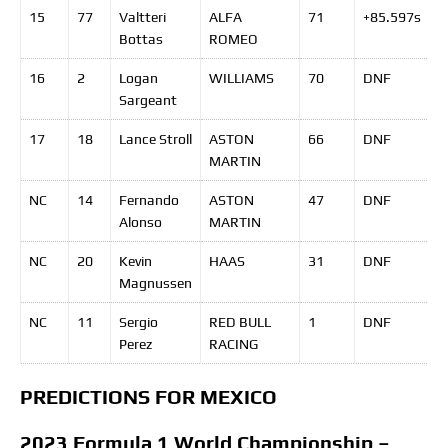
15
77
Valtteri
ALFA
71
+85.597
s
Bottas
ROMEO
16
2
Logan
WILLIAMS
70
DNF
Sargeant
17
18
Lance
Stroll
ASTON
66
DNF
MARTIN
NC
14
Fernando
ASTON
47
DNF
Alonso
MARTIN
NC
20
Kevin
HAAS
31
DNF
Magnussen
NC
11
Sergio
RED BULL
1
DNF
Perez
RACING
PREDICTIONS FOR MEXICO
2023 Formula 1 World Championship –